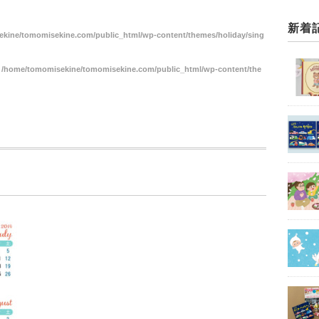
新着
kine/tomomisekine.com/public_html/wp-content/themes/holiday/sing
n
/home/tomomisekine/tomomisekine.com/public_html/wp-content/the