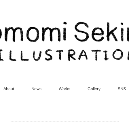
About
News
Works
Gallery
SNS