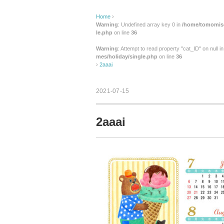
Home
›
Warning
: Undefined array key 0 in
/home/tomomise
le.php
on line
36
Warning
: Attempt to read property "cat_ID" on null i
mes/holiday/single.php
on line
36
›
2aaai
2021-07-15
2aaai