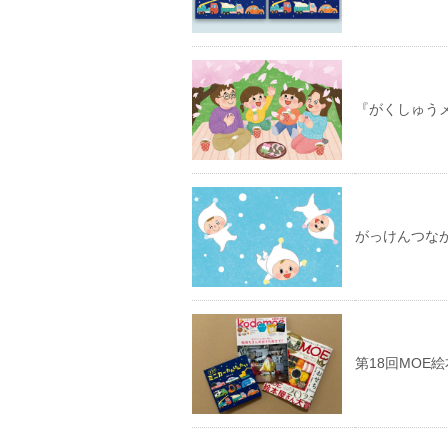
『がくしゅう
がっけんつな
第18回MOE絵