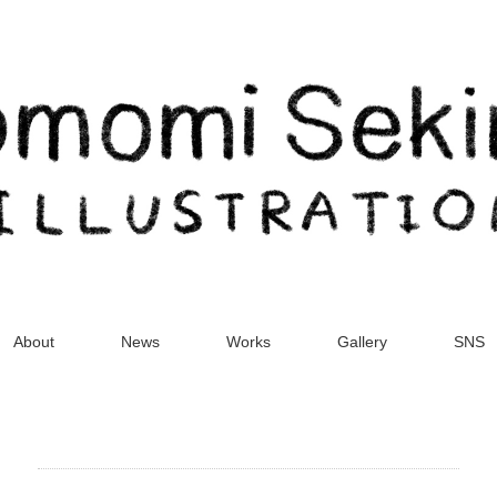
About
News
Works
Gallery
SNS