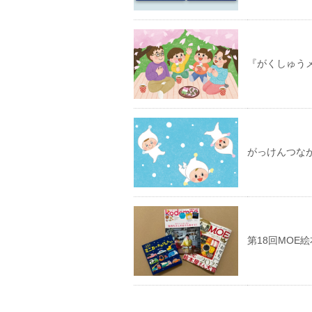
『がくしゅう
がっけんつな
第18回MOE絵