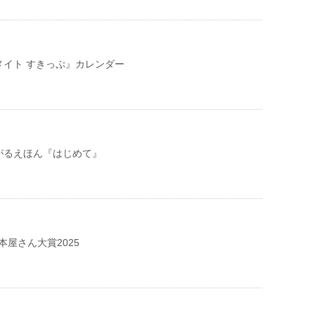
メイト すきっぷ』カレンダー
がるえほん『はじめて』
本屋さん大賞2025