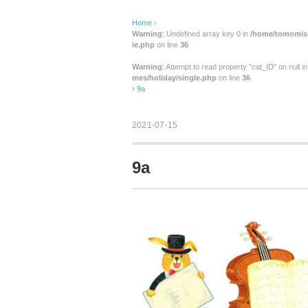
Home
›
Warning
: Undefined array key 0 in
/home/tomomise
le.php
on line
36
Warning
: Attempt to read property "cat_ID" on null i
mes/holiday/single.php
on line
36
›
9a
2021-07-15
9a