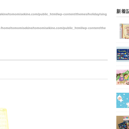
新着
kine/tomomisekine.com/public_html/wp-content/themes/holiday/sing
n
/home/tomomisekine/tomomisekine.com/public_html/wp-content/the