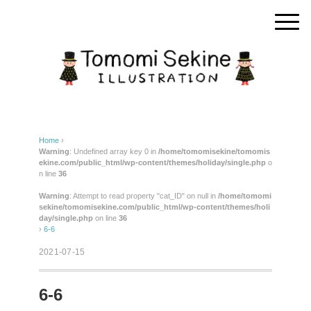
Home
›
Warning
: Undefined array key 0 in
/home/tomomisekine/tomomis
ekine.com/public_html/wp-content/themes/holiday/single.php
o
n line
36
Warning
: Attempt to read property "cat_ID" on null in
/home/tomomi
sekine/tomomisekine.com/public_html/wp-content/themes/holi
day/single.php
on line
36
›
6-6
2021-07-15
6-6