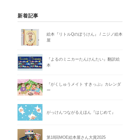
新着記事
絵本『リトルQのぼうけん』 / ニジノ絵本
屋
『よるのミニカーたんけんたい』翻訳絵
本
『がくしゅうメイト すきっぷ』カレンダ
ー
がっけんつながるえほん『はじめて』
第18回MOE絵本屋さん大賞2025