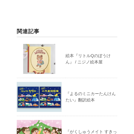
関連記事
絵本『リトルQのぼうけ
ん』 / ニジノ絵本屋
『よるのミニカーたんけん
たい』翻訳絵本
『がくしゅうメイト すきっ