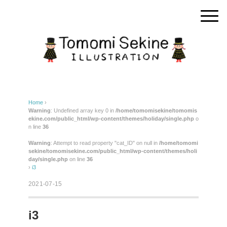
Home
›
Warning
: Undefined array key 0 in
/home/tomomisekine/tomomis
ekine.com/public_html/wp-content/themes/holiday/single.php
o
n line
36
Warning
: Attempt to read property "cat_ID" on null in
/home/tomomi
sekine/tomomisekine.com/public_html/wp-content/themes/holi
day/single.php
on line
36
›
i3
2021-07-15
i3