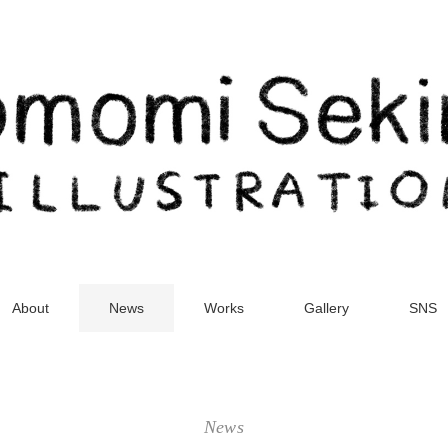
About
News
Works
Gallery
SNS
News