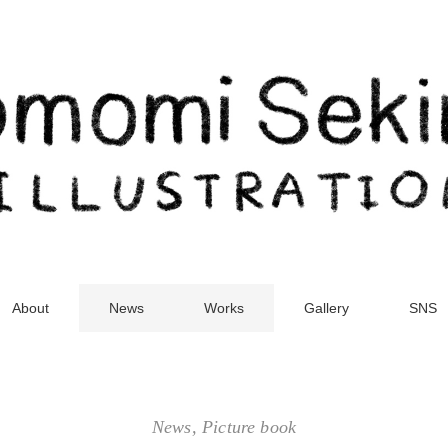
About
News
Works
Gallery
SNS
News
,
Picture book