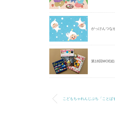
がっけんつな
第18回MOE絵
こどもちゃれんじぷち「ことばず