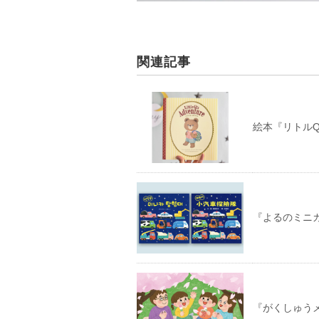
関連記事
絵本『リトルQ
『よるのミニ
『がくしゅう