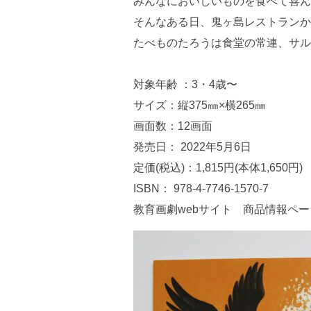
みんなにおいしいものを食べて喜ん
そんなある日、鬼ヶ島レストランか
たべものたろうは食堂の常連、サル
対象年齢 ：3・4歳〜
サイズ：縦375㎜×横265㎜
画面数：12画面
発売日： 2022年5月6日
定価(税込)：1,815円(本体1,650円)
ISBN： 978-4-7746-1570-7
教育画劇webサイト 商品情報ペー