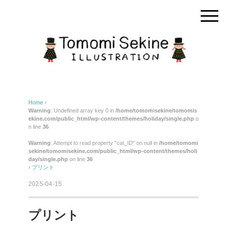
Home
›
Warning
: Undefined array key 0 in
/home/tomomisekine/tomomis
ekine.com/public_html/wp-content/themes/holiday/single.php
o
n line
36
Warning
: Attempt to read property "cat_ID" on null in
/home/tomomi
sekine/tomomisekine.com/public_html/wp-content/themes/holi
day/single.php
on line
36
›
プリント
2025-04-15
プリント