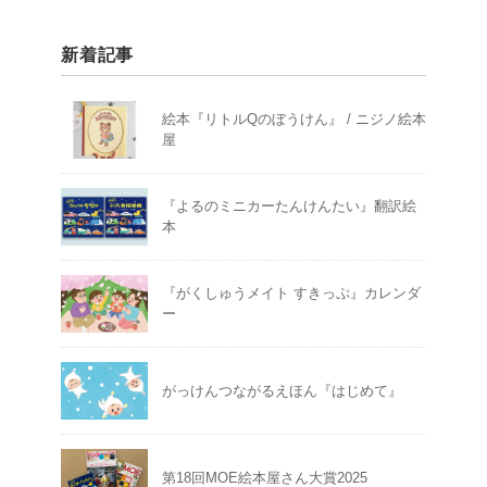
新着記事
絵本『リトルQのぼうけん』 / ニジノ絵本
屋
『よるのミニカーたんけんたい』翻訳絵
本
『がくしゅうメイト すきっぷ』カレンダ
ー
がっけんつながるえほん『はじめて』
第18回MOE絵本屋さん大賞2025