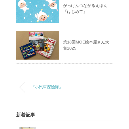
がっけんつながるえほん
『はじめて』
第18回MOE絵本屋さん大
賞2025
『小汽車探險隊』
新着記事