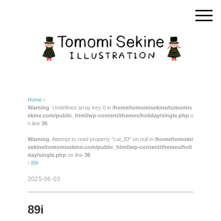
Home
›
Warning
: Undefined array key 0 in
/home/tomomisekine/tomomis
ekine.com/public_html/wp-content/themes/holiday/single.php
o
n line
36
Warning
: Attempt to read property "cat_ID" on null in
/home/tomomi
sekine/tomomisekine.com/public_html/wp-content/themes/holi
day/single.php
on line
36
›
89i
2025-06-03
89i