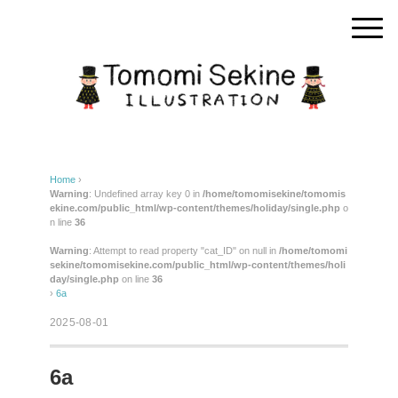
Home
›
Warning
: Undefined array key 0 in
/home/tomomisekine/tomomis
ekine.com/public_html/wp-content/themes/holiday/single.php
o
n line
36
Warning
: Attempt to read property "cat_ID" on null in
/home/tomomi
sekine/tomomisekine.com/public_html/wp-content/themes/holi
day/single.php
on line
36
›
6a
2025-08-01
6a