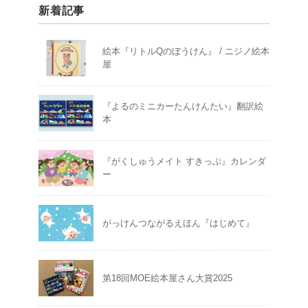
新着記事
絵本『リトルQのぼうけん』 / ニジノ絵本
屋
『よるのミニカーたんけんたい』翻訳絵
本
『がくしゅうメイト すきっぷ』カレンダ
ー
がっけんつながるえほん『はじめて』
第18回MOE絵本屋さん大賞2025