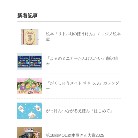
新着記事
絵本『リトルQのぼうけん』 / ニジノ絵本
屋
『よるのミニカーたんけんたい』翻訳絵
本
『がくしゅうメイト すきっぷ』カレンダ
ー
がっけんつながるえほん『はじめて』
第18回MOE絵本屋さん大賞2025