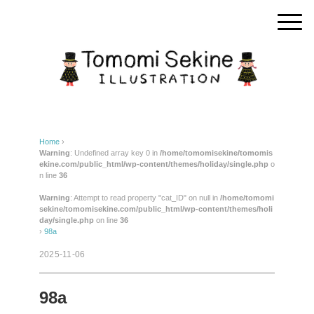
Home
›
Warning
: Undefined array key 0 in
/home/tomomisekine/tomomis
ekine.com/public_html/wp-content/themes/holiday/single.php
o
n line
36
Warning
: Attempt to read property "cat_ID" on null in
/home/tomomi
sekine/tomomisekine.com/public_html/wp-content/themes/holi
day/single.php
on line
36
›
98a
2025-11-06
98a