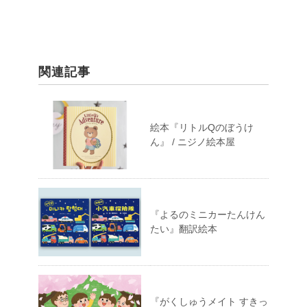
関連記事
絵本『リトルQのぼうけ
ん』 / ニジノ絵本屋
『よるのミニカーたんけん
たい』翻訳絵本
『がくしゅうメイト すきっ