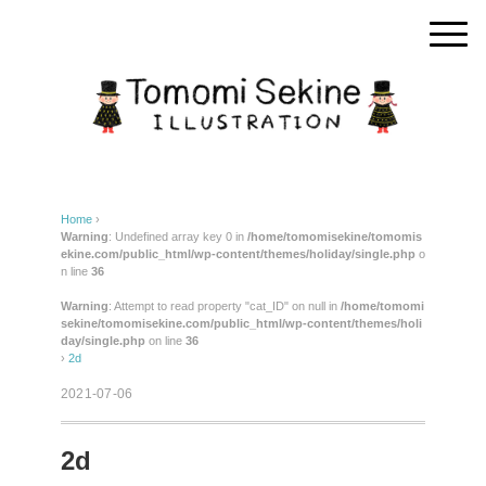
Home
›
Warning
: Undefined array key 0 in
/home/tomomisekine/tomomis
ekine.com/public_html/wp-content/themes/holiday/single.php
o
n line
36
Warning
: Attempt to read property "cat_ID" on null in
/home/tomomi
sekine/tomomisekine.com/public_html/wp-content/themes/holi
day/single.php
on line
36
›
2d
2021-07-06
2d