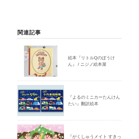
関連記事
絵本『リトルQのぼうけ
ん』 / ニジノ絵本屋
『よるのミニカーたんけん
たい』翻訳絵本
『がくしゅうメイト すきっ