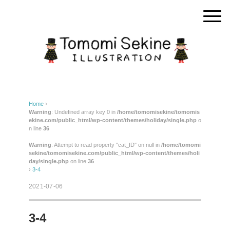
Home
›
Warning
: Undefined array key 0 in
/home/tomomisekine/tomomis
ekine.com/public_html/wp-content/themes/holiday/single.php
o
n line
36
Warning
: Attempt to read property "cat_ID" on null in
/home/tomomi
sekine/tomomisekine.com/public_html/wp-content/themes/holi
day/single.php
on line
36
›
3-4
2021-07-06
3-4