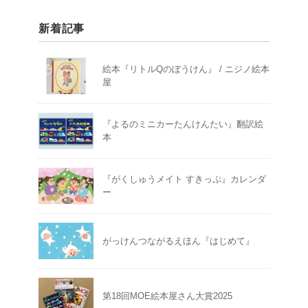
新着記事
絵本『リトルQのぼうけん』 / ニジノ絵本
屋
『よるのミニカーたんけんたい』翻訳絵
本
『がくしゅうメイト すきっぷ』カレンダ
ー
がっけんつながるえほん『はじめて』
第18回MOE絵本屋さん大賞2025