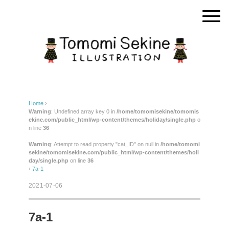
Home
›
Warning
: Undefined array key 0 in
/home/tomomisekine/tomomis
ekine.com/public_html/wp-content/themes/holiday/single.php
o
n line
36
Warning
: Attempt to read property "cat_ID" on null in
/home/tomomi
sekine/tomomisekine.com/public_html/wp-content/themes/holi
day/single.php
on line
36
›
7a-1
2021-07-06
7a-1