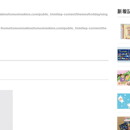
新着
kine/tomomisekine.com/public_html/wp-content/themes/holiday/sing
n
/home/tomomisekine/tomomisekine.com/public_html/wp-content/the