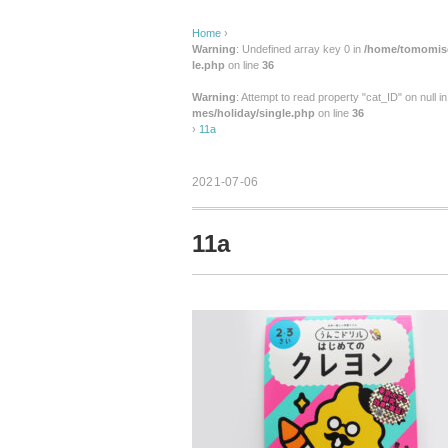
Home
›
Warning
: Undefined array key 0 in
/home/tomomise
le.php
on line
36
Warning
: Attempt to read property "cat_ID" on null i
mes/holiday/single.php
on line
36
›
11a
2021-07-06
11a