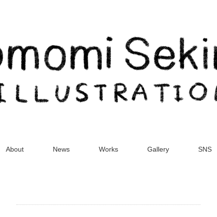
About
News
Works
Gallery
SNS