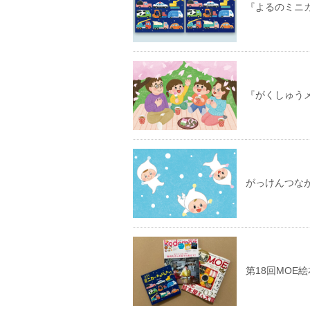
『よるのミニ
『がくしゅう
がっけんつな
第18回MOE絵