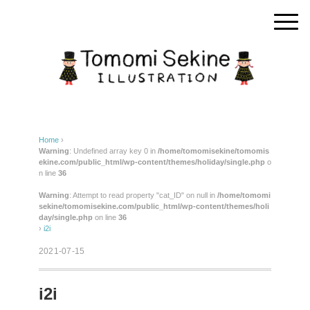
Home
›
Warning
: Undefined array key 0 in
/home/tomomisekine/tomomis
ekine.com/public_html/wp-content/themes/holiday/single.php
o
n line
36
Warning
: Attempt to read property "cat_ID" on null in
/home/tomomi
sekine/tomomisekine.com/public_html/wp-content/themes/holi
day/single.php
on line
36
›
i2i
2021-07-15
i2i