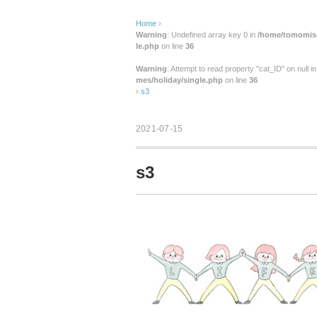
Home
›
Warning
: Undefined array key 0 in
/home/tomomise
le.php
on line
36
Warning
: Attempt to read property "cat_ID" on null i
mes/holiday/single.php
on line
36
›
s3
2021-07-15
s3