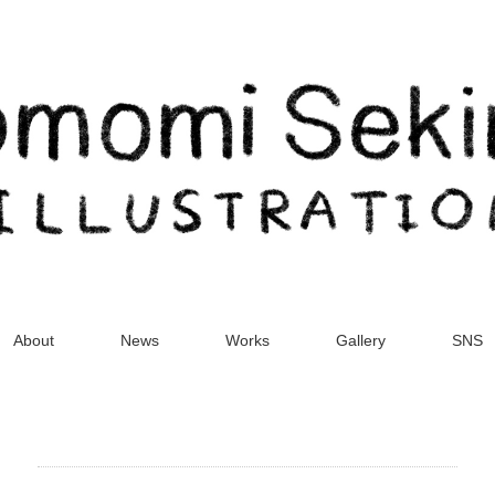
About
News
Works
Gallery
SNS