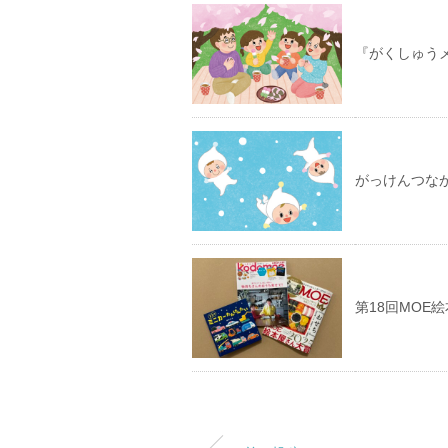
『がくしゅう
がっけんつな
第18回MOE絵