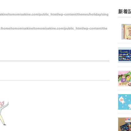
新着
kine/tomomisekine.com/public_html/wp-content/themes/holiday/sing
n
/home/tomomisekine/tomomisekine.com/public_html/wp-content/the